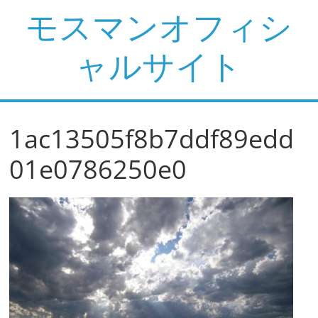
コ
モスマンオフィシ
ン
テ
ャルサイト
ン
ツ
へ
ス
1ac13505f8b7ddf89edd
キ
ッ
01e0786250e0
プ