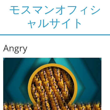
コ
モスマンオフィシ
ン
テ
ャルサイト
ン
ツ
へ
ス
Angry
キ
ッ
プ