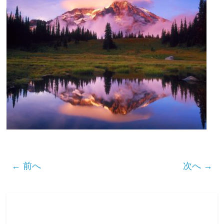
← 前へ
次へ →