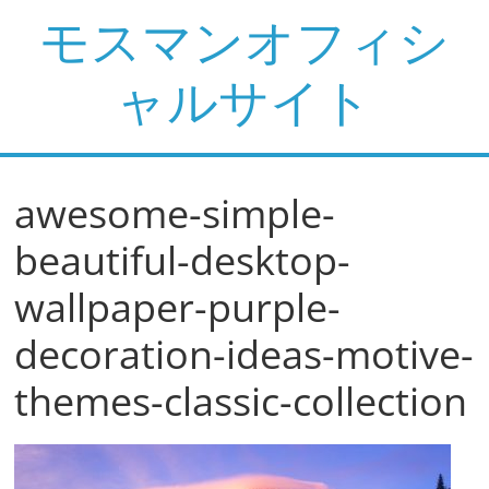
コ
モスマンオフィシ
ン
テ
ャルサイト
ン
ツ
へ
ス
awesome-simple-
キ
ッ
beautiful-desktop-
プ
wallpaper-purple-
decoration-ideas-motive-
themes-classic-collection