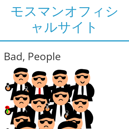
コ
モスマンオフィシ
ン
テ
ャルサイト
ン
ツ
へ
ス
Bad, People
キ
ッ
プ