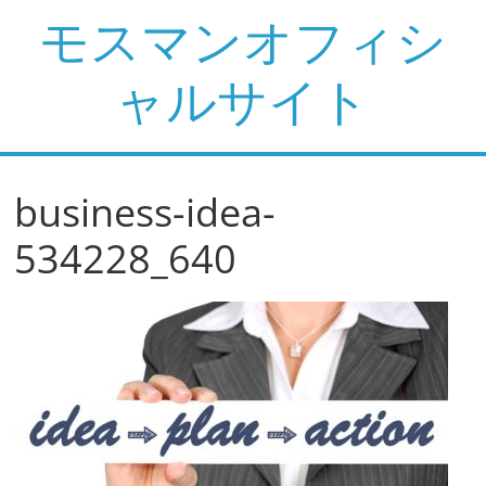
コ
モスマンオフィシ
ン
テ
ャルサイト
ン
ツ
へ
ス
business-idea-
キ
ッ
534228_640
プ