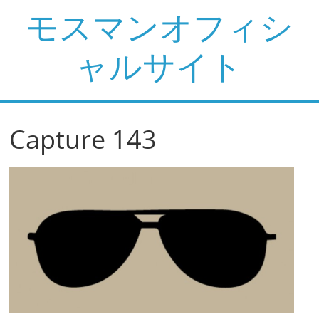
コ
モスマンオフィシ
ン
テ
ャルサイト
ン
ツ
へ
ス
Capture 143
キ
ッ
プ