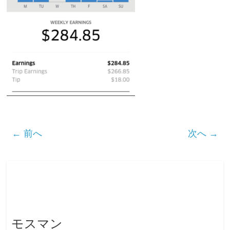
← 前へ
次へ →
モスマン