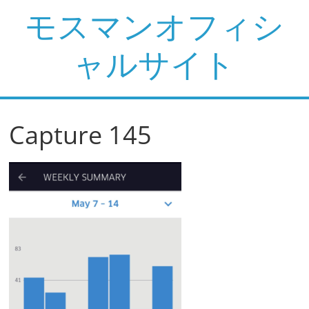
コ
モスマンオフィシ
ン
テ
ャルサイト
ン
ツ
へ
ス
Capture 145
キ
ッ
プ