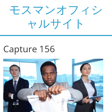
コ
モスマンオフィシ
ン
テ
ャルサイト
ン
ツ
へ
ス
Capture 156
キ
ッ
プ