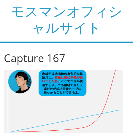
コ
モスマンオフィシ
ン
テ
ャルサイト
ン
ツ
へ
ス
Capture 167
キ
ッ
プ