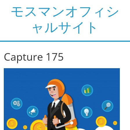
コ
モスマンオフィシ
ン
テ
ャルサイト
ン
ツ
へ
ス
Capture 175
キ
ッ
プ