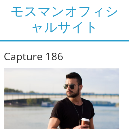
コ
モスマンオフィシ
ン
テ
ャルサイト
ン
ツ
へ
ス
Capture 186
キ
ッ
プ