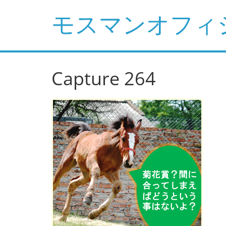
コ
モスマンオフィ
ン
テ
ン
ツ
へ
Capture 264
ス
キ
ッ
プ