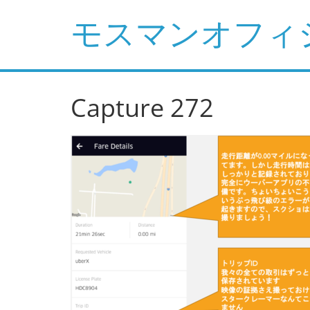
コ
モスマンオフィ
ン
テ
ン
ツ
へ
Capture 272
ス
キ
ッ
プ