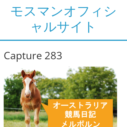
コ
モスマンオフィシ
ン
テ
ャルサイト
ン
ツ
へ
ス
Capture 283
キ
ッ
プ