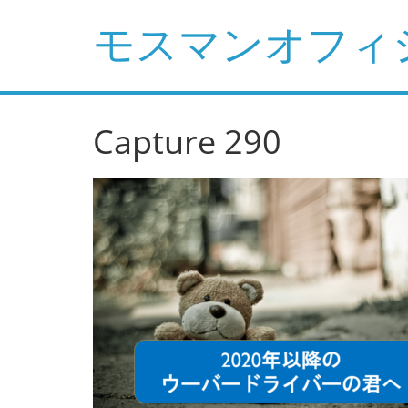
コ
モスマンオフィ
ン
テ
ン
ツ
へ
Capture 290
ス
キ
ッ
プ