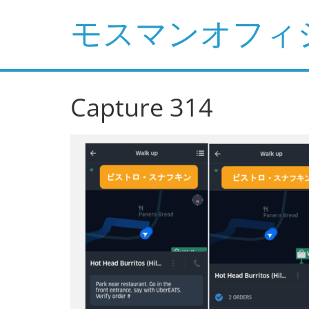
コ
モスマンオフィ
ン
テ
ン
ツ
へ
Capture 314
ス
キ
ッ
プ