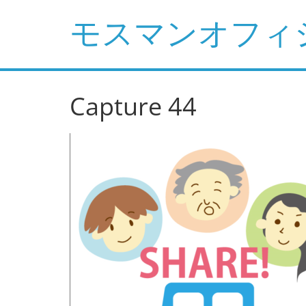
コ
モスマンオフィ
ン
テ
ン
ツ
へ
Capture 44
ス
キ
ッ
プ