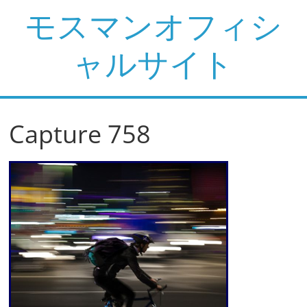
コ
モスマンオフィシ
ン
テ
ャルサイト
ン
ツ
へ
ス
Capture 758
キ
ッ
プ