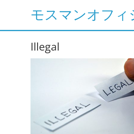
コ
モスマンオフィ
ン
テ
ン
ツ
へ
Illegal
ス
キ
ッ
プ