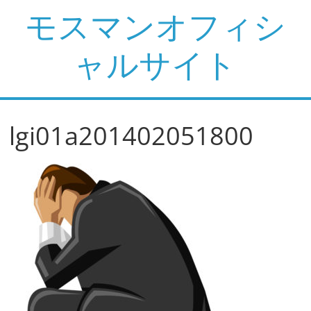
コ
モスマンオフィシ
ン
テ
ャルサイト
ン
ツ
へ
ス
lgi01a201402051800
キ
ッ
プ