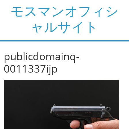
コ
モスマンオフィシ
ン
テ
ャルサイト
ン
ツ
へ
ス
publicdomainq-
キ
ッ
0011337ijp
プ