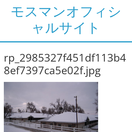
コ
モスマンオフィシ
ン
テ
ャルサイト
ン
ツ
へ
ス
rp_2985327f451df113b4
キ
ッ
8ef7397ca5e02f.jpg
プ