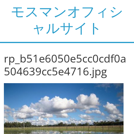
コ
モスマンオフィシ
ン
テ
ャルサイト
ン
ツ
へ
ス
rp_b51e6050e5cc0cdf0a
キ
ッ
504639cc5e4716.jpg
プ