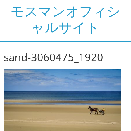
コ
モスマンオフィシ
ン
テ
ャルサイト
ン
ツ
へ
ス
sand-3060475_1920
キ
ッ
プ